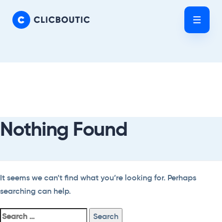
Skip
Skip
links
to
Tog
primary
nav
navigation
Skip
Search
to
For:
content
Nothing Found
It seems we can’t find what you’re looking for. Perhaps
searching can help.