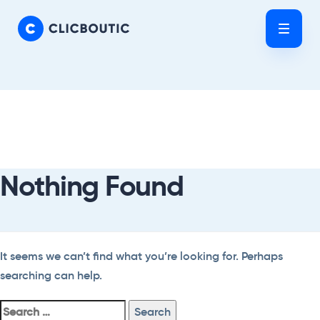
Skip
Skip
links
to
Tog
primary
nav
navigation
Skip
Search
to
For:
content
Nothing Found
It seems we can’t find what you’re looking for. Perhaps
searching can help.