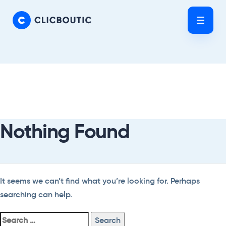
Skip
Skip
links
to
Tog
primary
nav
navigation
Skip
Search
to
For:
content
Nothing Found
It seems we can’t find what you’re looking for. Perhaps
searching can help.