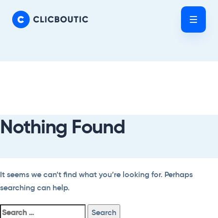
Skip
Skip
links
to
Tog
primary
nav
navigation
Skip
Search
to
For:
content
Nothing Found
It seems we can’t find what you’re looking for. Perhaps
searching can help.