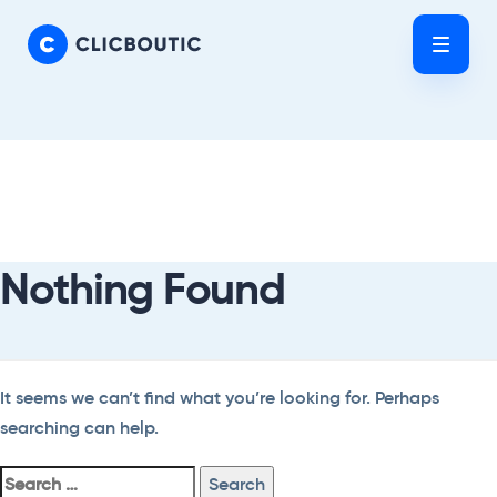
Skip
Skip
links
to
Tog
primary
nav
navigation
Skip
Search
to
For:
content
Nothing Found
It seems we can’t find what you’re looking for. Perhaps
searching can help.