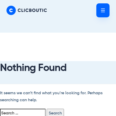
Skip
Skip
links
to
Tog
primary
nav
navigation
Skip
Search
to
For:
content
Nothing Found
It seems we can’t find what you’re looking for. Perhaps
searching can help.