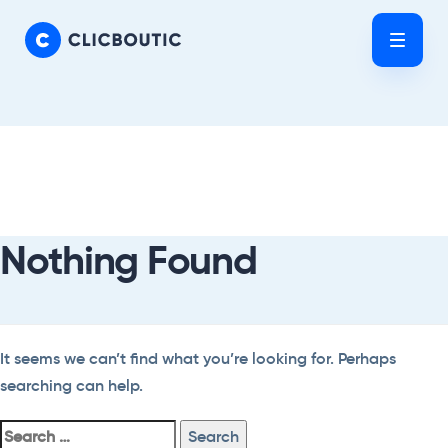
Skip
Skip
links
to
Tog
primary
nav
navigation
Skip
Search
to
For:
content
Nothing Found
It seems we can’t find what you’re looking for. Perhaps
searching can help.