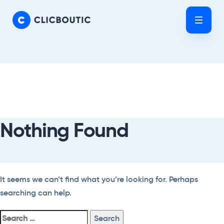
Skip
Skip
links
to
Tog
primary
nav
navigation
Skip
Search
to
For:
content
Nothing Found
It seems we can’t find what you’re looking for. Perhaps
searching can help.