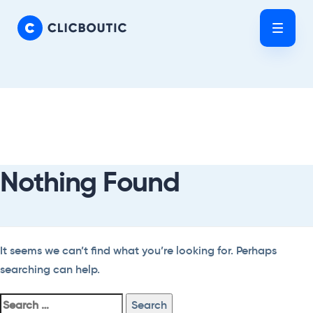
Skip
Skip
links
to
Tog
primary
nav
navigation
Skip
Search
to
For:
content
Nothing Found
It seems we can’t find what you’re looking for. Perhaps
searching can help.