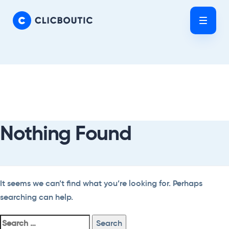
Skip
Skip
links
to
Tog
primary
nav
navigation
Skip
Search
to
For:
content
Nothing Found
It seems we can’t find what you’re looking for. Perhaps
searching can help.