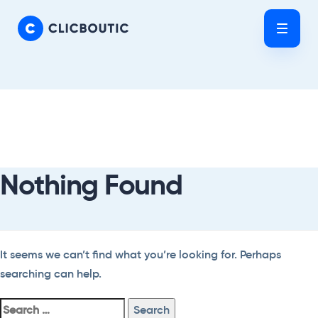
Skip
Skip
links
to
Tog
primary
nav
navigation
Skip
Search
to
For:
content
Nothing Found
It seems we can’t find what you’re looking for. Perhaps
searching can help.