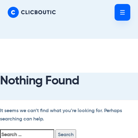
Skip
Skip
links
to
Tog
primary
nav
navigation
Skip
Search
to
For:
content
Nothing Found
It seems we can’t find what you’re looking for. Perhaps
searching can help.