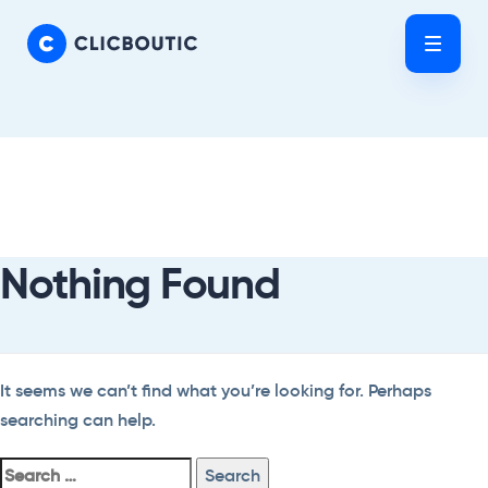
Skip
Skip
links
to
Tog
primary
nav
navigation
Skip
Search
to
For:
content
Nothing Found
It seems we can’t find what you’re looking for. Perhaps
searching can help.