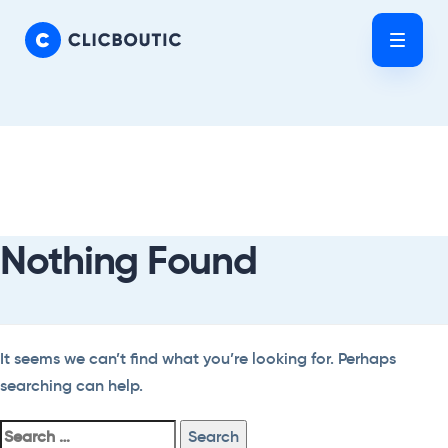
Skip
Skip
links
to
Tog
primary
nav
navigation
Skip
Search
to
For:
content
Nothing Found
It seems we can’t find what you’re looking for. Perhaps
searching can help.