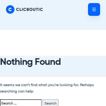
Skip
Skip
links
to
Tog
primary
nav
navigation
Skip
Search
to
For:
content
Nothing Found
It seems we can’t find what you’re looking for. Perhaps
searching can help.