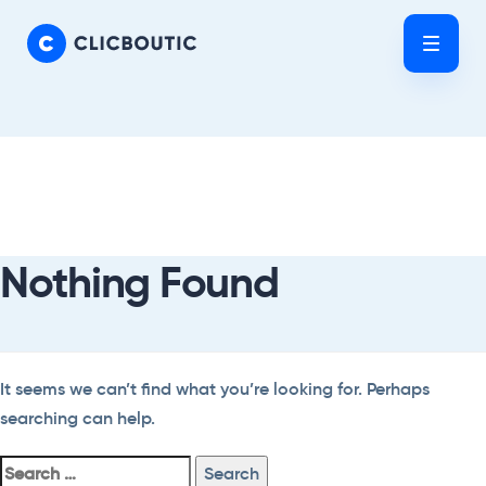
Skip
Skip
links
to
Tog
primary
nav
navigation
Skip
Search
to
For:
content
Nothing Found
It seems we can’t find what you’re looking for. Perhaps
searching can help.