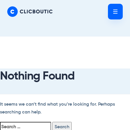
Skip
Skip
links
to
Tog
primary
nav
navigation
Skip
Search
to
For:
content
Nothing Found
It seems we can’t find what you’re looking for. Perhaps
searching can help.