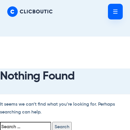
Skip
Skip
links
to
Tog
primary
nav
navigation
Skip
Search
to
For:
content
Nothing Found
It seems we can’t find what you’re looking for. Perhaps
searching can help.