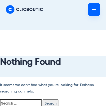
Skip
Skip
links
to
Tog
primary
nav
navigation
Skip
Search
to
For:
content
Nothing Found
It seems we can’t find what you’re looking for. Perhaps
searching can help.