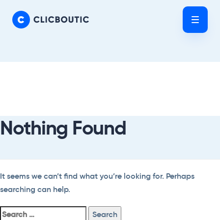
Skip
Skip
links
to
Tog
primary
nav
navigation
Skip
Search
to
For:
content
Nothing Found
It seems we can’t find what you’re looking for. Perhaps
searching can help.