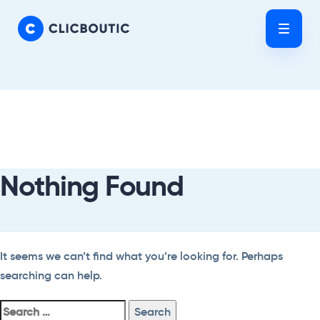
Skip
Skip
links
to
Tog
primary
nav
navigation
Skip
Search
to
For:
content
Nothing Found
It seems we can’t find what you’re looking for. Perhaps
searching can help.