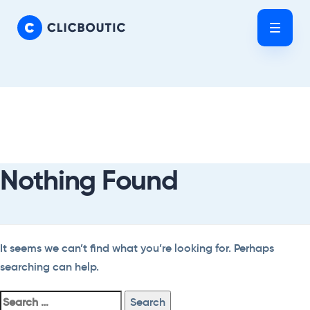
Skip
Skip
links
to
Tog
primary
nav
navigation
Skip
Search
to
For:
content
Nothing Found
It seems we can’t find what you’re looking for. Perhaps
searching can help.