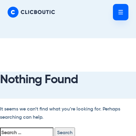
Skip
Skip
links
to
Tog
primary
nav
navigation
Skip
Search
to
For:
content
Nothing Found
It seems we can’t find what you’re looking for. Perhaps
searching can help.