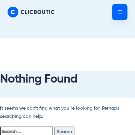
Skip
Skip
links
to
Tog
primary
nav
navigation
Skip
Search
to
For:
content
Nothing Found
It seems we can’t find what you’re looking for. Perhaps
searching can help.