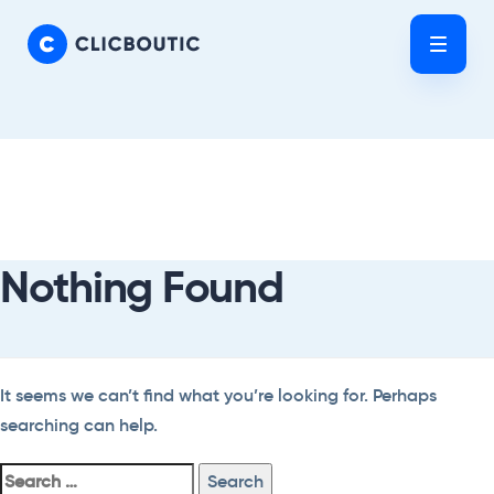
Skip
Skip
links
to
Tog
primary
nav
navigation
Skip
Search
to
For:
content
Nothing Found
It seems we can’t find what you’re looking for. Perhaps
searching can help.