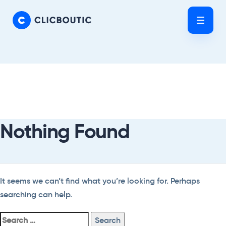
Skip
Skip
links
to
Tog
primary
nav
navigation
Skip
Search
to
For:
content
Nothing Found
It seems we can’t find what you’re looking for. Perhaps
searching can help.