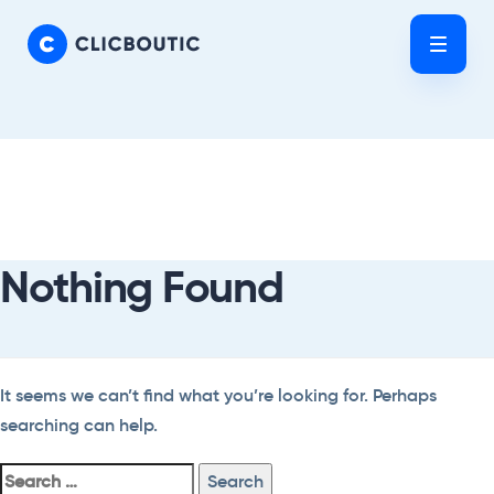
Skip
Skip
links
to
Tog
primary
nav
navigation
Skip
Search
to
For:
content
Nothing Found
It seems we can’t find what you’re looking for. Perhaps
searching can help.