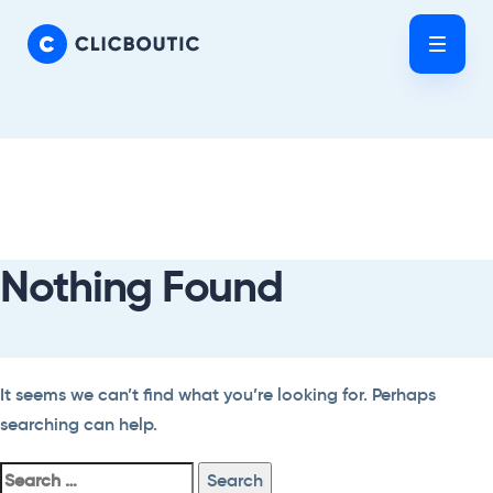
Skip
Skip
links
to
Tog
primary
nav
navigation
Skip
Search
to
For:
content
Nothing Found
It seems we can’t find what you’re looking for. Perhaps
searching can help.