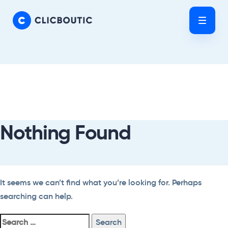
Skip
Skip
links
to
Tog
primary
nav
navigation
Skip
Search
to
For:
content
Nothing Found
It seems we can’t find what you’re looking for. Perhaps
searching can help.