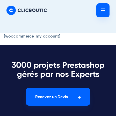
Skip
Skip
links
to
Tog
primary
nav
navigation
Skip
[woocommerce_my_account]
to
content
3000 projets Prestashop
gérés par nos Experts
Recevez un Devis