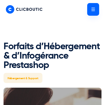
Skip
Skip
links
to
Tog
primary
nav
navigation
Skip
to
content
Forfaits d’Hébergement
& d’Infogérance
Prestashop
Hébergement & Support