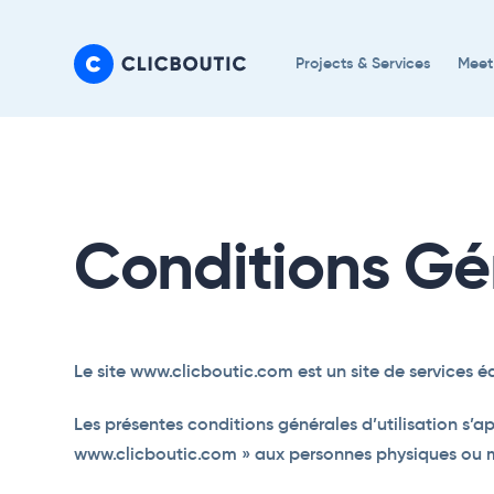
Skip
Skip
links
to
Projects & Services
Meet
primary
navigation
Skip
to
content
Conditions Gé
Le site www.clicboutic.com est un site de services 
Les présentes conditions générales d’utilisation s’a
www.clicboutic.com » aux personnes physiques ou mo