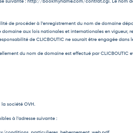
sse suivante : http://bookmyname.com/contrat.cgi. Le nom d
lité de procéder à l’enregistrement du nom de domaine dépos
 domaine aux lois nationales et internationales en vigueur, 
 responsabilité de CLICBOUTIC ne saurait être engagée dans l
ellement du nom de domaine est effectué par CLICBOUTIC et 
 la société OVH.
bles à l’adresse suivante :
x/conditions_particulieres_hebergement_web.pdf